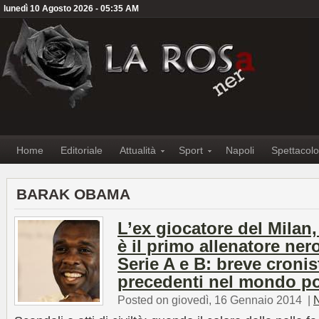
lunedì 10 Agosto 2026 - 05:35 AM
Home
Editoriale
Attualità
Sport
Napoli
Spettacolo
BARAK OBAMA
L’ex giocatore del Milan
è il primo allenatore nero
Serie A e B: breve cronis
precedenti nel mondo pol
Posted on giovedì, 16 Gennaio 2014
|