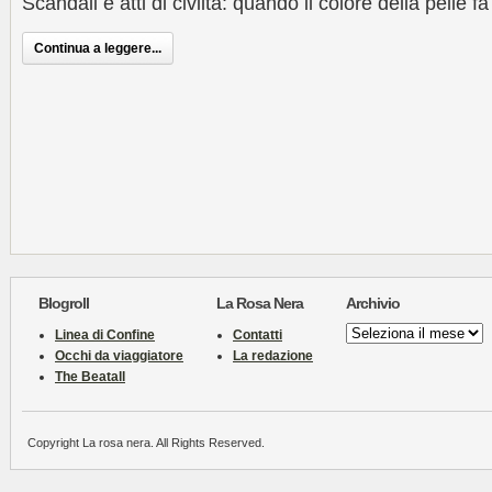
Scandali e atti di civiltà: quando il colore della pelle f
Continua a leggere...
Blogroll
La Rosa Nera
Archivio
Archivio
Linea di Confine
Contatti
Occhi da viaggiatore
La redazione
The Beatall
Copyright La rosa nera. All Rights Reserved.