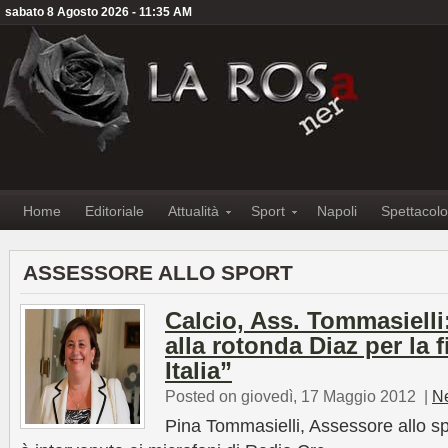
sabato 8 Agosto 2026 - 11:35 AM
Home
Editoriale
Attualità
Sport
Napoli
Spettacolo
ASSESSORE ALLO SPORT
Calcio, Ass. Tommasiell
alla rotonda Diaz per la 
Italia”
Posted on giovedì, 17 Maggio 2012
|
N
Pina Tommasielli, Assessore allo s