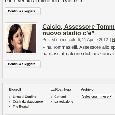
è intervenuta ai microfoni di Radio Crc
Continua a leggere...
Calcio, Assessore Tommas
nuovo stadio c’è”
Posted on mercoledì, 11 Aprile 2012
|
N
Pina Tommasielli, Assessore allo sp
ha rilasciato alcune dichiarazioni a
Continua a leggere...
Blogroll
La Rosa Nera
Archivio
Archivio
Linea di Confine
Contatti
Occhi da viaggiatore
La redazione
The Beatall