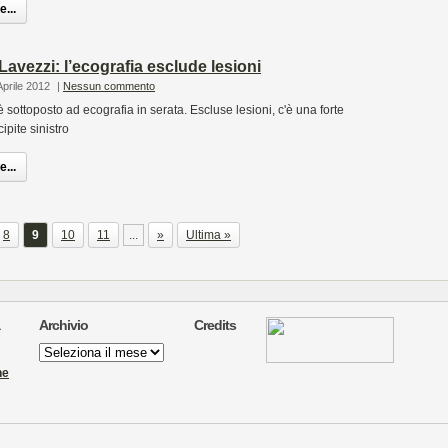
...
Lavezzi: l’ecografia esclude lesioni
Aprile 2012
|
Nessun commento
 sottoposto ad ecografia in serata. Escluse lesioni, c'è una forte
ipite sinistro
...
8
9
10
11
...
»
Ultima »
Archivio
Credits
Archivio
ne