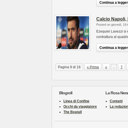
Continua a leggere
Calcio Napoli, 
Posted on giovedì, 19 
Ezequiel Lavezzi si è
contrattura al quadric
Continua a leggere
Pagina 9 di 18
« Prima
«
...
7
Blogroll
La Rosa Nera
Linea di Confine
Contatti
Occhi da viaggiatore
La redazio
The Beatall