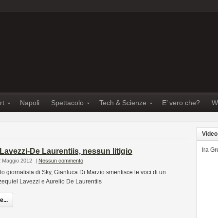
rt
Napoli
Spettacolo
Tech & Scienze
E’ vero che?
W
Video
Ira G
Lavezzi-De Laurentiis, nessun litigio
2 Maggio 2012
|
Nessun commento
oto giornalista di Sky, Gianluca Di Marzio smentisce le voci di un
Ezequiel Lavezzi e Aurelio De Laurentiis
...