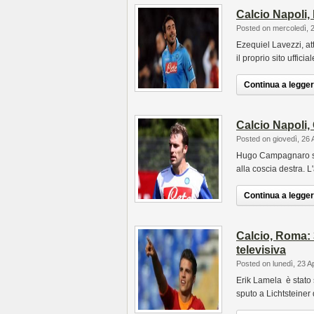
Calcio Napoli,
Posted on mercoledì, 
Ezequiel Lavezzi, at
il proprio sito ufficial
Continua a leggere
Calcio Napoli
Posted on giovedì, 26 
Hugo Campagnaro si 
alla coscia destra. 
Continua a leggere
Calcio, Roma: 
televisiva
Posted on lunedì, 23 A
Erik Lamela è stato s
sputo a Lichtsteine