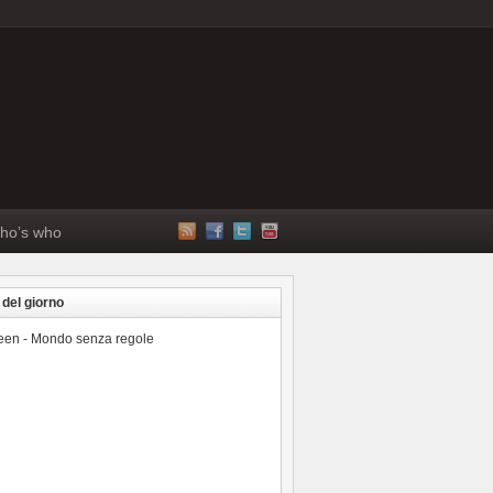
ho’s who
 del giorno
reen - Mondo senza regole