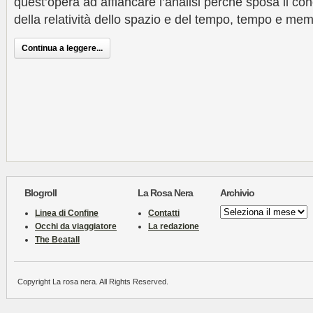
quest’opera ad affiancare l’analisi perché sposa il co
della relatività dello spazio e del tempo, tempo e memo
Continua a leggere...
Blogroll
La Rosa Nera
Archivio
Archivio
Linea di Confine
Contatti
Occhi da viaggiatore
La redazione
The Beatall
Copyright La rosa nera. All Rights Reserved.