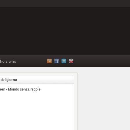
ho’s who
 del giorno
reen - Mondo senza regole