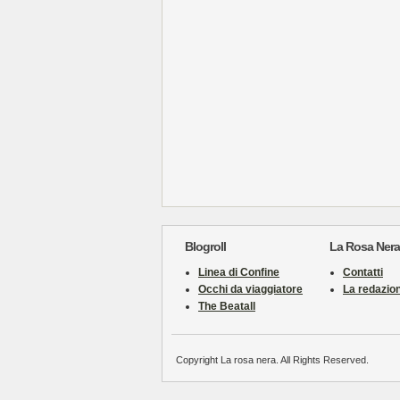
Blogroll
La Rosa Nera
Linea di Confine
Contatti
Occhi da viaggiatore
La redazio
The Beatall
Copyright La rosa nera. All Rights Reserved.