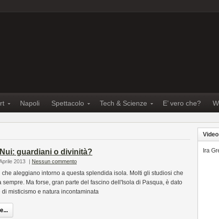
rt
Napoli
Spettacolo
Tech & Scienze
E’ vero che?
W
Video
Ira G
Nui: guardiani o divinità?
Aprile 2013
|
Nessun commento
 che aleggiano intorno a questa splendida isola. Molti gli studiosi che
a sempre. Ma forse, gran parte del fascino dell'Isola di Pasqua, è dato
e di misticismo e natura incontaminata
...