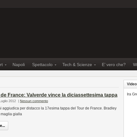
rt
Napoli
Spettacolo
Tech & Scienze
E’ vero che?
W
Video
Ira G
 de France: Valverde vince la diciassettesima tappa
Luglio 2012
|
Nessun commento
i aggiudica per distacco la 17esima tappa del Tour de France. Bradley
maglia gialla
...