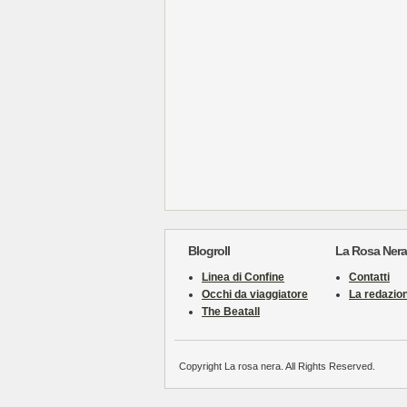
Blogroll
La Rosa Nera
Linea di Confine
Contatti
Occhi da viaggiatore
La redazio
The Beatall
Copyright La rosa nera. All Rights Reserved.