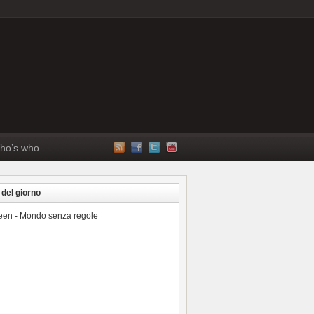
ho’s who
 del giorno
reen - Mondo senza regole