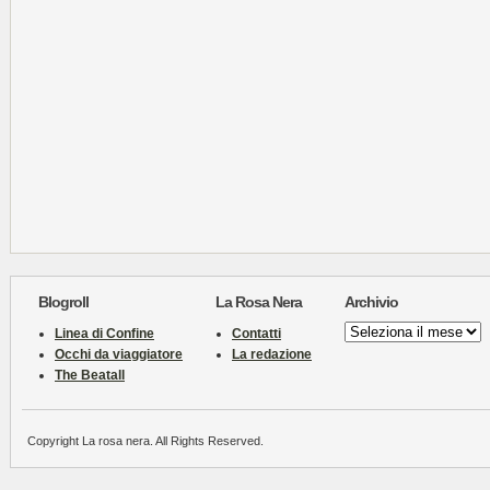
Blogroll
La Rosa Nera
Archivio
Archivio
Linea di Confine
Contatti
Occhi da viaggiatore
La redazione
The Beatall
Copyright La rosa nera. All Rights Reserved.