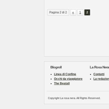
Pagina 2 di 2
«
1
2
Blogroll
La Rosa Nera
Linea di Confine
Contatti
Occhi da viaggiatore
La redazio
The Beatall
Copyright La rosa nera. All Rights Reserved.