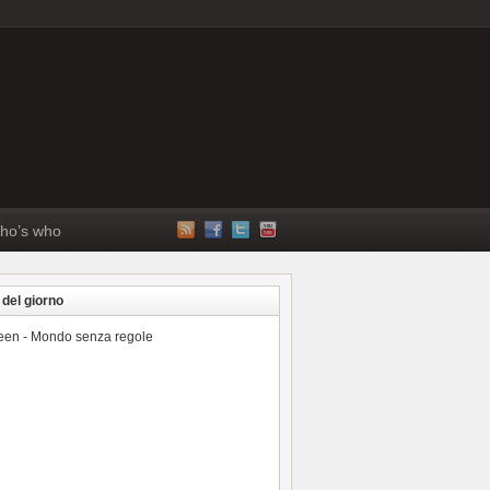
ho’s who
 del giorno
reen - Mondo senza regole