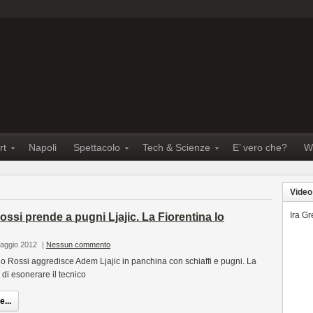
rt
Napoli
Spettacolo
Tech & Scienze
E’ vero che?
W
Video
Ira G
ossi prende a pugni Ljajic. La Fiorentina lo
Maggio 2012
|
Nessun commento
lio Rossi aggredisce Adem Ljajic in panchina con schiaffi e pugni. La
 di esonerare il tecnico
...