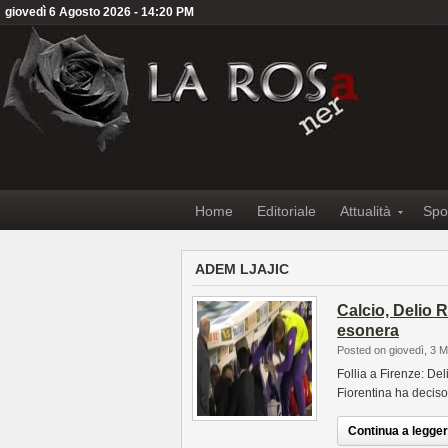
giovedì 6 Agosto 2026 - 14:20 PM
Home
Editoriale
Attualità
Spo
ADEM LJAJIC
Calcio, Delio R
esonera
Posted on giovedì, 3 
Follia a Firenze: De
Fiorentina ha deciso
Continua a leggere