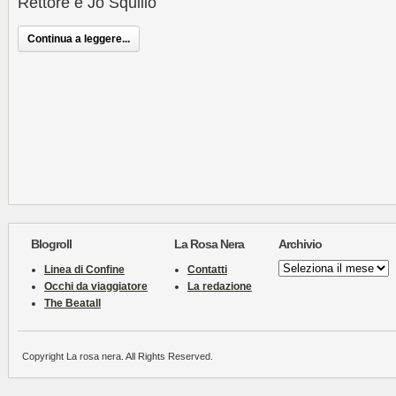
Rettore e Jo Squillo
Continua a leggere...
Blogroll
La Rosa Nera
Archivio
Archivio
Linea di Confine
Contatti
Occhi da viaggiatore
La redazione
The Beatall
Copyright La rosa nera. All Rights Reserved.