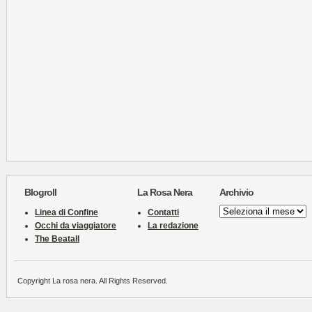
Blogroll
La Rosa Nera
Archivio
Archivio
Linea di Confine
Contatti
Occhi da viaggiatore
La redazione
The Beatall
Copyright La rosa nera. All Rights Reserved.