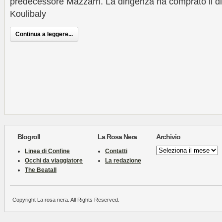
predecessore Mazzarri. La dirigenza ha comprato il d
Koulibaly
Continua a leggere...
Blogroll
La Rosa Nera
Archivio
Archivio
Linea di Confine
Contatti
Occhi da viaggiatore
La redazione
The Beatall
Copyright La rosa nera. All Rights Reserved.