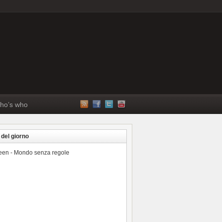
ho’s who
 del giorno
reen - Mondo senza regole