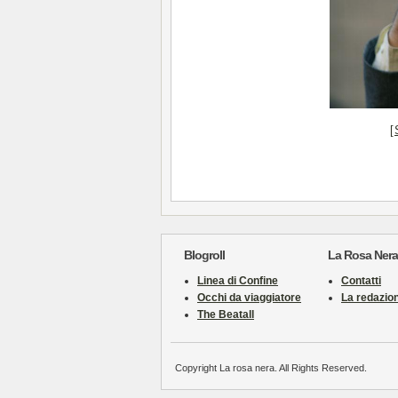
[
Blogroll
La Rosa Nera
Linea di Confine
Contatti
Occhi da viaggiatore
La redazio
The Beatall
Copyright La rosa nera. All Rights Reserved.