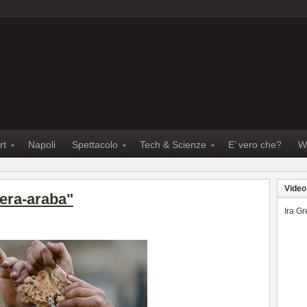
rt
Napoli
Spettacolo
Tech & Scienze
E’ vero che?
W
Video
era-araba"
Ira G