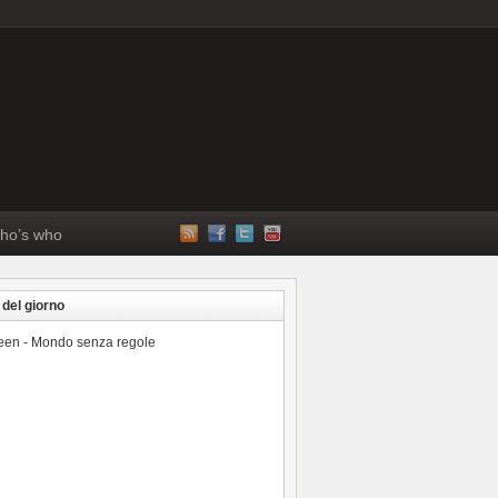
ho’s who
 del giorno
reen - Mondo senza regole