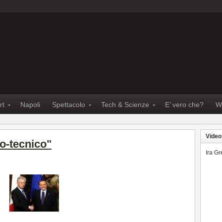
rt
Napoli
Spettacolo
Tech & Scienze
E’ vero che?
W
Video
o-tecnico"
Ira G