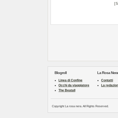
[
Blogroll
La Rosa Nera
Linea di Confine
Contatti
Occhi da viaggiatore
La redazio
The Beatall
Copyright La rosa nera. All Rights Reserved.