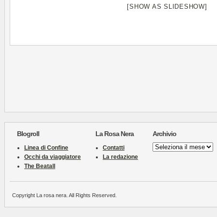
[SHOW AS SLIDESHOW]
Blogroll
La Rosa Nera
Archivio
Archivio
Linea di Confine
Contatti
Occhi da viaggiatore
La redazione
The Beatall
Copyright La rosa nera. All Rights Reserved.